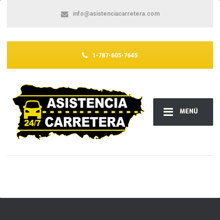
info@asistenciacarretera.com
1-787-605-7645
MENÚ