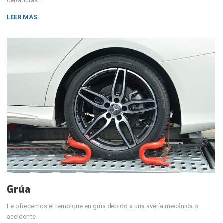
cerraduras …
LEER MÁS
Grúa
Le ofrecemos el remolque en grúa debido a una avería mecánica o
accidente.