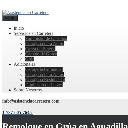
MENÚ
Inicio
Servicios en Carretera
Suministro de Gasolina
Cerrajería Para Autos
Carga de Bateria
Cambio de Goma
Grúa
Adicionales
Cerrajería Comercial
Cerrajería Para Autos
Cerrajería Residencial
Duplicado de Llaves
Sobre Nosotros
info@asistenciacarretera.com
1-787-605-7645
Remolque en Grúa en Aguadilla