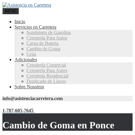
MENÚ
Inicio
Servicios en Carretera
Suministro de Gasolina
Cerrajería Para Autos
Carga de Bateria
Cambio de Goma
Grúa
Adicionales
Cerrajería Comercial
Cerrajería Para Autos
Cerrajería Residencial
Duplicado de Llaves
Sobre Nosotros
info@asistenciacarretera.com
1-787-605-7645
Cambio de Goma en Ponce