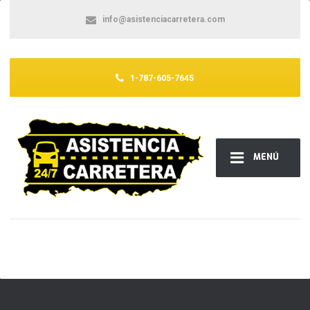
info@asistenciacarretera.com
1-787-605-7645
MENÚ