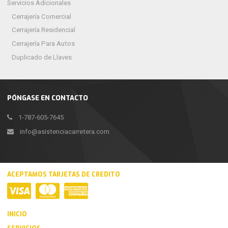
Servicios Adicionales
Cerrajería Comercial
Cerrajería Residencial
Cerrajería Para Autos
Duplicado de Llaves
PÓNGASE EN CONTACTO
1-787-605-7645
info@asistenciacarretera.com
ACEPTAMOS TARJETAS DE CREDITO
INICIO