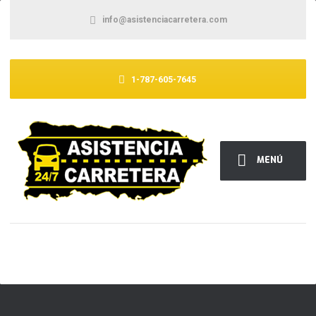
info@asistenciacarretera.com
1-787-605-7645
MENÚ