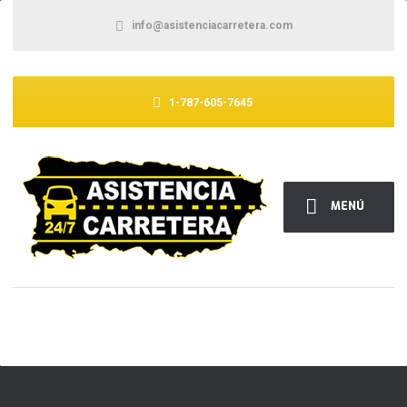
info@asistenciacarretera.com
1-787-605-7645
MENÚ