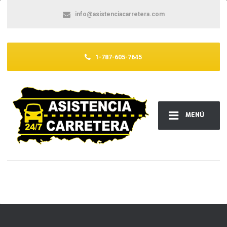
info@asistenciacarretera.com
1-787-605-7645
MENÚ