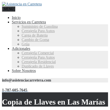
MENÚ
Inicio
Servicios en Carretera
Suministro de Gasolina
Cerrajería Para Autos
Carga de Bateria
Cambio de Goma
Grúa
Adicionales
Cerrajería Comercial
Cerrajería Para Autos
Cerrajería Residencial
Duplicado de Llaves
Sobre Nosotros
info@asistenciacarretera.com
1-787-605-7645
Copia de Llaves en Las Marías