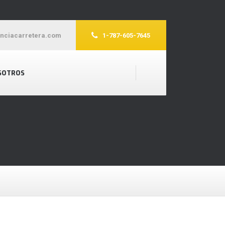
enciacarretera.com
1-787-605-7645
SOTROS