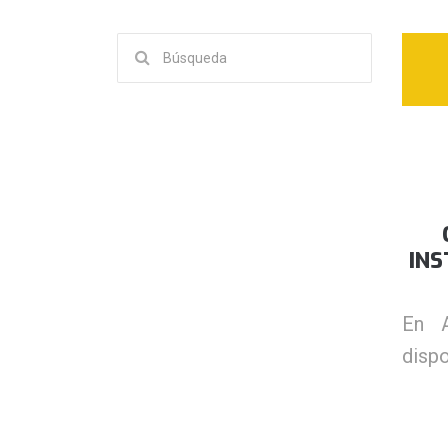
Buscar:
INS
En A
dispo