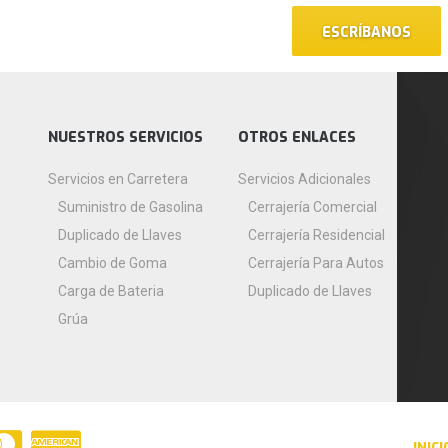
ESCRÍBANOS
NUESTROS SERVICIOS
OTROS ENLACES
Servicios en Carretera
Servicios Adicionales
Suministro de Gasolina
Cerrajería Comercial
Duplicado de Llaves
Cerrajería Residencial
Cambio de Goma
Cerrajería Para Autos
Carga de Bateria
Duplicado de Llaves
Grúa
INICI