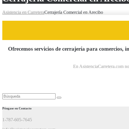
Asistencia en Carretera
Cerrajería Comercial en Arecibo
Ofrecemos servicios de cerrajería para comercios, i
En AsistenciaCarretera.com no
Buscar:
Póngase en Contacto
1-787-605-7645