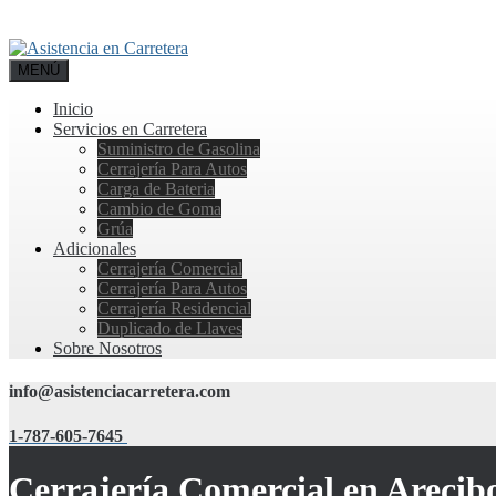
MENÚ
Inicio
Servicios en Carretera
Suministro de Gasolina
Cerrajería Para Autos
Carga de Bateria
Cambio de Goma
Grúa
Adicionales
Cerrajería Comercial
Cerrajería Para Autos
Cerrajería Residencial
Duplicado de Llaves
Sobre Nosotros
info@asistenciacarretera.com
1-787-605-7645
Cerrajería Comercial en Arecib