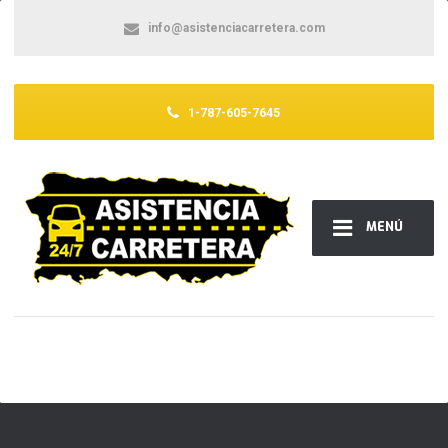
info@asistenciacarretera.com
1-787-605-7645
MENÚ