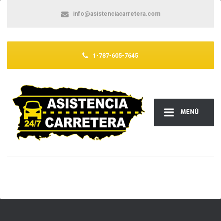
info@asistenciacarretera.com
1-787-605-7645
MENÚ