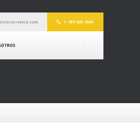
enciacarretera.com
1-787-605-7645
SOTROS