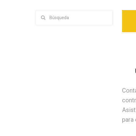
Buscar:
Conta
cont
Asis
para 