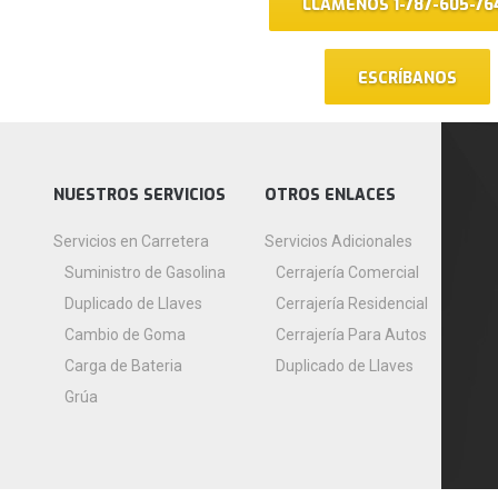
LLÁMENOS 1-787-605-76
ESCRÍBANOS
NUESTROS SERVICIOS
OTROS ENLACES
Servicios en Carretera
Servicios Adicionales
Suministro de Gasolina
Cerrajería Comercial
Duplicado de Llaves
Cerrajería Residencial
Cambio de Goma
Cerrajería Para Autos
Carga de Bateria
Duplicado de Llaves
Grúa