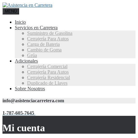
MENÚ
Inicio
Servicios en Carretera
Suministro de Gasolina
Cerrajería Para Autos
Carga de Bateria
Cambio de Goma
Grúa
Adicionales
Cerrajería Comercial
Cerrajería Para Autos
Cerrajería Residencial
Duplicado de Llaves
Sobre Nosotros
info@asistenciacarretera.com
1-787-605-7645
Mi cuenta