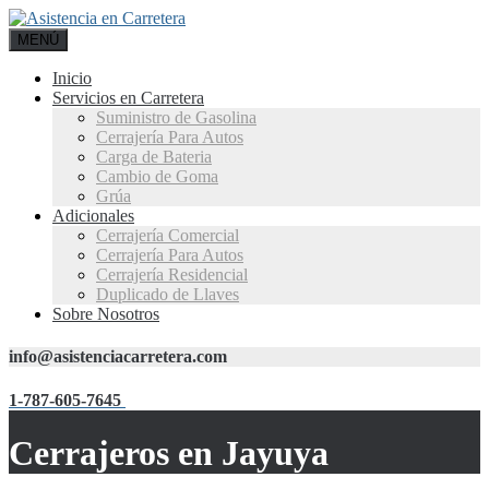
MENÚ
Inicio
Servicios en Carretera
Suministro de Gasolina
Cerrajería Para Autos
Carga de Bateria
Cambio de Goma
Grúa
Adicionales
Cerrajería Comercial
Cerrajería Para Autos
Cerrajería Residencial
Duplicado de Llaves
Sobre Nosotros
info@asistenciacarretera.com
1-787-605-7645
Cerrajeros en Jayuya