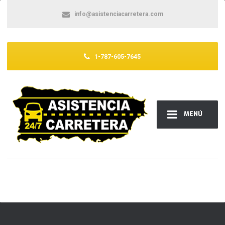
info@asistenciacarretera.com
1-787-605-7645
MENÚ