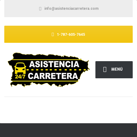
info@asistenciacarretera.com
1-787-605-7645
MENÚ