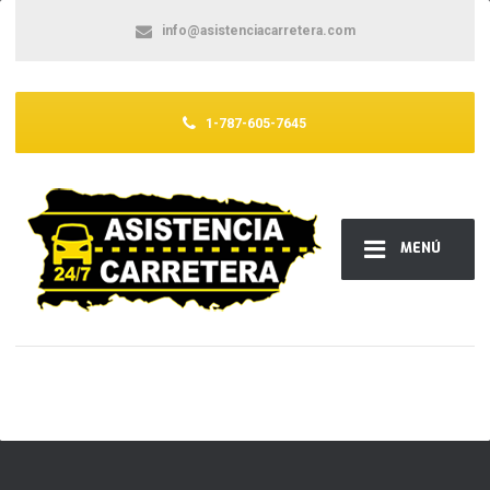
info@asistenciacarretera.com
1-787-605-7645
MENÚ