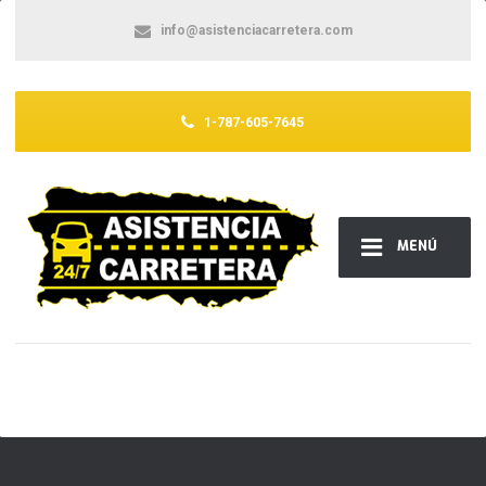
info@asistenciacarretera.com
1-787-605-7645
MENÚ