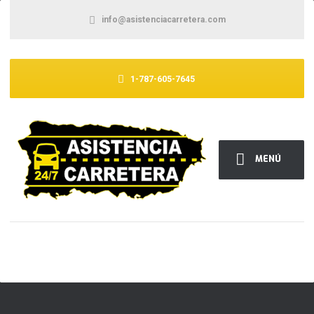
info@asistenciacarretera.com
1-787-605-7645
MENÚ