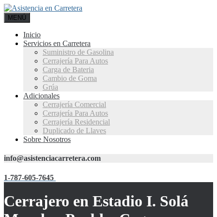
MENÚ
Inicio
Servicios en Carretera
Suministro de Gasolina
Cerrajería Para Autos
Carga de Bateria
Cambio de Goma
Grúa
Adicionales
Cerrajería Comercial
Cerrajería Para Autos
Cerrajería Residencial
Duplicado de Llaves
Sobre Nosotros
info@asistenciacarretera.com
1-787-605-7645
Cerrajero en Estadio I. Solá