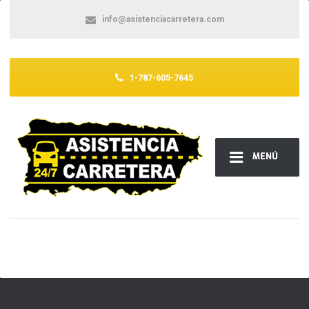
info@asistenciacarretera.com
1-787-605-7645
MENÚ