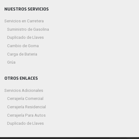
NUESTROS SERVICIOS
Servicios en Carretera
Suministro de Gasolina
Duplicado de Llaves
Cambio de Goma
Carga de Bateria
Grúa
OTROS ENLACES
Servicios Adicionales
Cerrajería Comercial
Cerrajería Residencial
Cerrajería Para Autos
Duplicado de Llaves