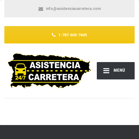
info@asistenciacarretera.com
1-787-605-7645
MENÚ