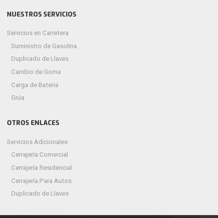
NUESTROS SERVICIOS
Servicios en Carretera
Suministro de Gasolina
Duplicado de Llaves
Cambio de Goma
Carga de Bateria
Grúa
OTROS ENLACES
Servicios Adicionales
Cerrajería Comercial
Cerrajería Residencial
Cerrajería Para Autos
Duplicado de Llaves