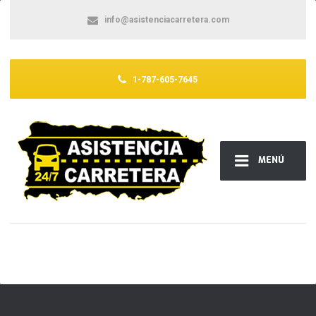
info@asistenciacarretera.com
1-787-605-7645
MENÚ