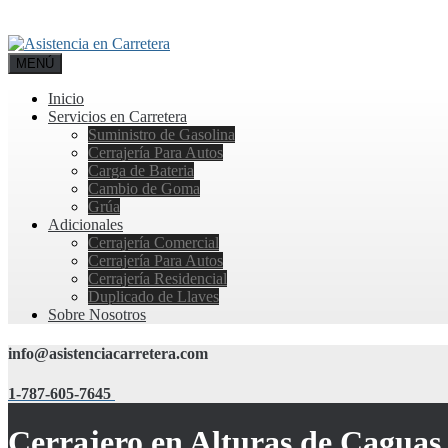
MENÚ
Inicio
Servicios en Carretera
Suministro de Gasolina
Cerrajería Para Autos
Carga de Bateria
Cambio de Goma
Grúa
Adicionales
Cerrajería Comercial
Cerrajería Para Autos
Cerrajería Residencial
Duplicado de Llaves
Sobre Nosotros
info@asistenciacarretera.com
1-787-605-7645
Cerrajero en Alturas de Caguas,