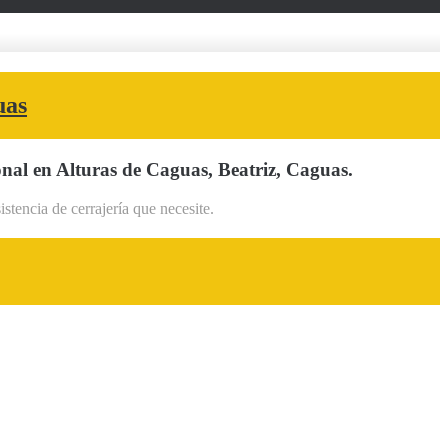
uas
nal en Alturas de Caguas, Beatriz, Caguas.
tencia de cerrajería que necesite.