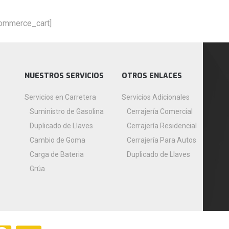
ommerce_cart]
NUESTROS SERVICIOS
OTROS ENLACES
Servicios en Carretera
Servicios Adicionales
Suministro de Gasolina
Cerrajería Comercial
Duplicado de Llaves
Cerrajería Residencial
Cambio de Goma
Cerrajería Para Autos
Carga de Bateria
Duplicado de Llaves
Grúa