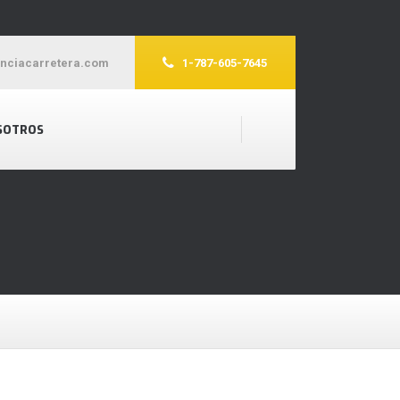
enciacarretera.com
1-787-605-7645
SOTROS