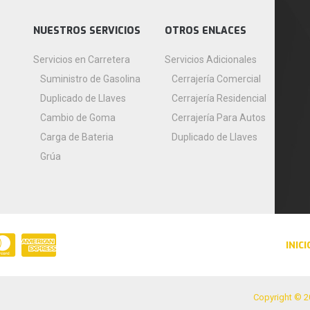
NUESTROS SERVICIOS
OTROS ENLACES
Servicios en Carretera
Servicios Adicionales
Suministro de Gasolina
Cerrajería Comercial
Duplicado de Llaves
Cerrajería Residencial
Cambio de Goma
Cerrajería Para Autos
Carga de Bateria
Duplicado de Llaves
Grúa
INICI
Copyright © 2