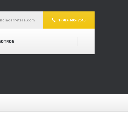
enciacarretera.com
1-787-605-7645
SOTROS