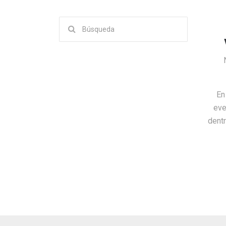
Buscar:
En
eve
dentr