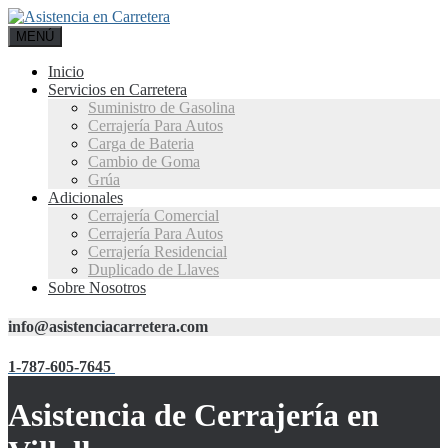
MENÚ
Inicio
Servicios en Carretera
Suministro de Gasolina
Cerrajería Para Autos
Carga de Bateria
Cambio de Goma
Grúa
Adicionales
Cerrajería Comercial
Cerrajería Para Autos
Cerrajería Residencial
Duplicado de Llaves
Sobre Nosotros
info@asistenciacarretera.com
1-787-605-7645
Asistencia de Cerrajería en