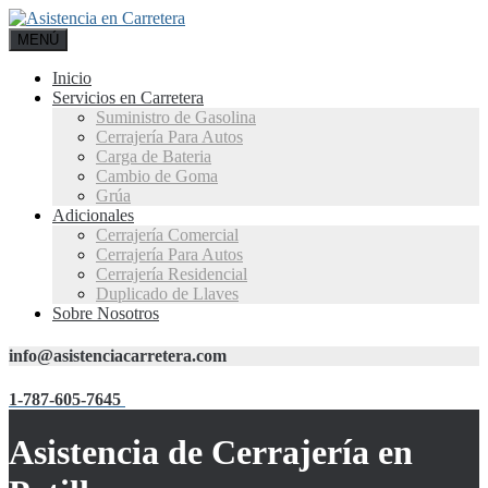
MENÚ
Inicio
Servicios en Carretera
Suministro de Gasolina
Cerrajería Para Autos
Carga de Bateria
Cambio de Goma
Grúa
Adicionales
Cerrajería Comercial
Cerrajería Para Autos
Cerrajería Residencial
Duplicado de Llaves
Sobre Nosotros
info@asistenciacarretera.com
1-787-605-7645
Asistencia de Cerrajería en