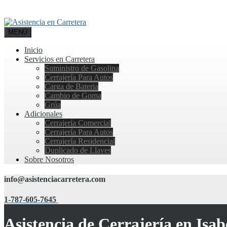
MENÚ
Inicio
Servicios en Carretera
Suministro de Gasolina
Cerrajería Para Autos
Carga de Bateria
Cambio de Goma
Grúa
Adicionales
Cerrajería Comercial
Cerrajería Para Autos
Cerrajería Residencial
Duplicado de Llaves
Sobre Nosotros
info@asistenciacarretera.com
1-787-605-7645
Asistencia de Cerrajería en Isab