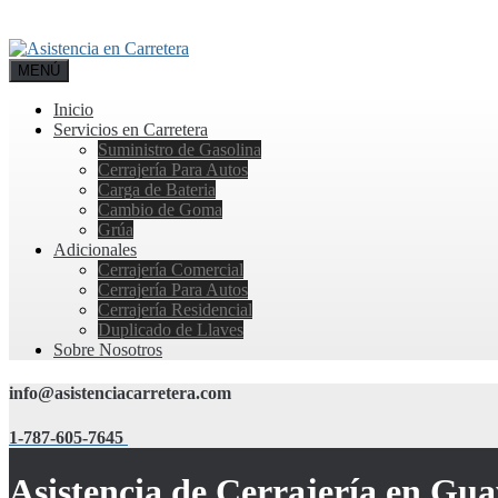
MENÚ
Inicio
Servicios en Carretera
Suministro de Gasolina
Cerrajería Para Autos
Carga de Bateria
Cambio de Goma
Grúa
Adicionales
Cerrajería Comercial
Cerrajería Para Autos
Cerrajería Residencial
Duplicado de Llaves
Sobre Nosotros
info@asistenciacarretera.com
1-787-605-7645
Asistencia de Cerrajería en Gu