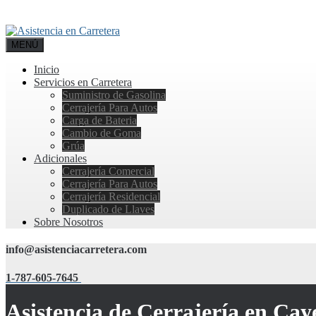
MENÚ
Inicio
Servicios en Carretera
Suministro de Gasolina
Cerrajería Para Autos
Carga de Bateria
Cambio de Goma
Grúa
Adicionales
Cerrajería Comercial
Cerrajería Para Autos
Cerrajería Residencial
Duplicado de Llaves
Sobre Nosotros
info@asistenciacarretera.com
1-787-605-7645
Asistencia de Cerrajería en Cay